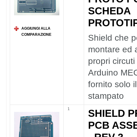
SCHEDA
PROTOTI
AGGIUNGI ALLA
COMPARAZIONE
Shield che p
montare ed 
propri circut
Arduino ME
fornito solo il
stampato
1
SHIELD 
PCB ASS