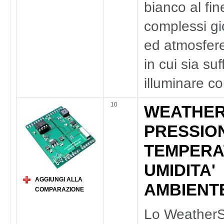
bianco al fin
complessi gi
ed atmosfer
in cui sia suf
illuminare co
10
WEATHER
PRESSIO
TEMPERA
UMIDITA'
AGGIUNGI ALLA
AMBIENT
COMPARAZIONE
Lo WeatherS