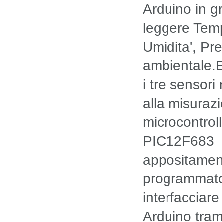
Arduino in g
leggere Tem
Umidita', Pr
ambientale.
i tre sensori
alla misuraz
microcontrol
PIC12F683
appositamen
programmato
interfacciare
Arduino tram