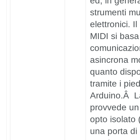
ed, in gener
strumenti mu
elettronici. I
MIDI si basa
comunicazion
asincrona mo
quanto dispo
tramite i pie
Arduino.Â L
provvede un
opto isolato 
una porta di