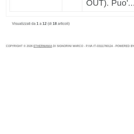
OUT). Puo'..
Visualizzati da
1
a
12
(di
18
articoli)
COPYRIGHT © 2026
ETHERMANIA
DI SIGNORINI MARCO - P.IVA IT-03111760124 - POWERED B