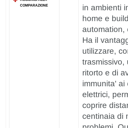
in ambienti in
COMPARAZIONE
home e buil
automation, 
Ha il vantagg
utilizzare, 
trasmissivo,
ritorto e di a
immunita' ai 
elettrici, pe
coprire dista
centinaia di
problemi. Qu