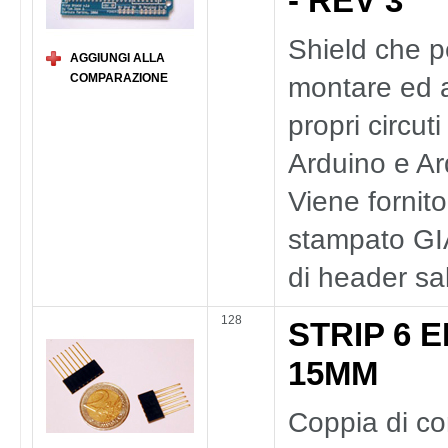
- REV 3
Shield che p
AGGIUNGI ALLA
COMPARAZIONE
montare ed 
propri circut
Arduino e A
Viene fornito 
stampato G
di header sal
128
STRIP 6 E
15MM
Coppia di co