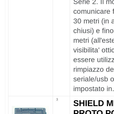
Serie 2. Il m
comunicare f
30 metri (in 
chiusi) e fin
metri (all'es
visibilita' ott
essere utili
rimpiazzo de
seriale/usb 
impostato in.
3
SHIELD 
PROTO PC