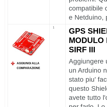
compatibile 
e Netduino, 
1
GPS SHI
MODULO 
SIRF III
Aggiungere
AGGIUNGI ALLA
COMPARAZIONE
un Arduino n
stato piu' fa
questo Shie
avete tutto l
per farlo. Lo