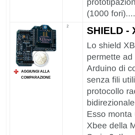
prototipazio
(1000 fori)...
2
SHIELD -
Lo shield X
permette ad
Arduino di 
AGGIUNGI ALLA
senza fili uti
COMPARAZIONE
protocollo ra
bidirezional
Esso monta
Xbee della 