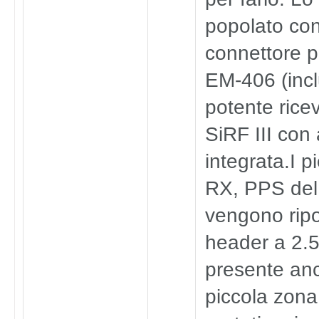
popolato co
connettore p
EM-406 (incl
potente rice
SiRF III con
integrata.I p
RX, PPS del
vengono ripo
header a 2.
presente an
piccola zona