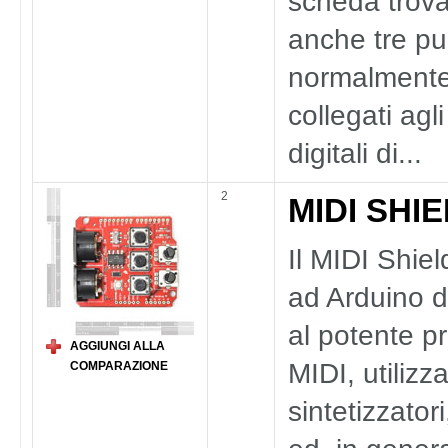
scheda trov
anche tre pu
normalmente 
collegati agli
digitali di...
2
MIDI SHI
Il MIDI Shie
ad Arduino d
al potente pr
AGGIUNGI ALLA
MIDI, utilizz
COMPARAZIONE
sintetizzator