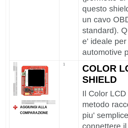
questo shiel
un cavo OBD
standard). Q
e' ideale per
automotive p
1
COLOR L
SHIELD
Il Color LCD 
metodo rac
AGGIUNGI ALLA
piu' semplic
COMPARAZIONE
connettere i