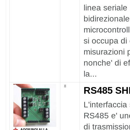
linea seriale
bidirezionale.
microcontrol
si occupa di 
misurazioni 
nonche' di ef
la...
8
RS485 SH
L'interfaccia
RS485 e' un
di trasmissio
AGGIUNGI ALLA